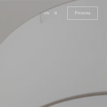
en
it
Prenota